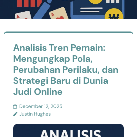
Analisis Tren Pemain:
Mengungkap Pola,
Perubahan Perilaku, dan
Strategi Baru di Dunia
Judi Online
December 12, 2025
Justin Hughes