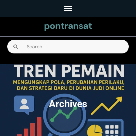
Skip
to
content
pontransat
(Press
Enter)
Search
for:
Archives