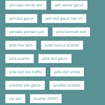
jam sepi server slot
jam server gacor
jam slot gacor
jam slot gacor hari ini
perilaku pemain judi
pola bermain slot
pola free spin
pola muncul scatter
pola scatter
pola slot gacor
pola slot low traffic
pola slot online
prediksi jam gacor
prediksi scatter
rtp slot
scatter x1000