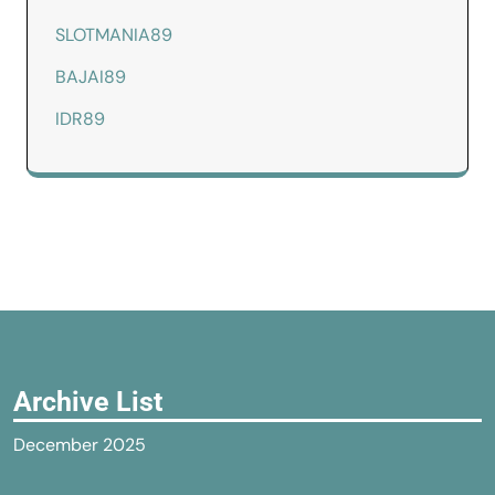
SLOTMANIA89
BAJAI89
IDR89
Archive List
December 2025