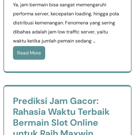
Ya, jam bermain bisa sangat memengaruhi
performa server, kecepatan loading, hingga pola
distribusi kemenangan. Fenomena yang sering
dibahas adalah jam low traffic server, yaitu
waktu ketika jumlah pemain sedang …
Read More
Prediksi Jam Gacor:
Rahasia Waktu Terbaik
Bermain Slot Online
untuk Raih Maxwin