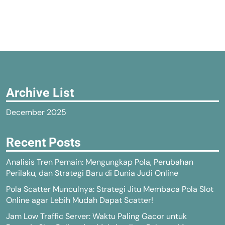
Archive List
December 2025
Recent Posts
Analisis Tren Pemain: Mengungkap Pola, Perubahan
Perilaku, dan Strategi Baru di Dunia Judi Online
Pola Scatter Munculnya: Strategi Jitu Membaca Pola Slot
Online agar Lebih Mudah Dapat Scatter!
Jam Low Traffic Server: Waktu Paling Gacor untuk