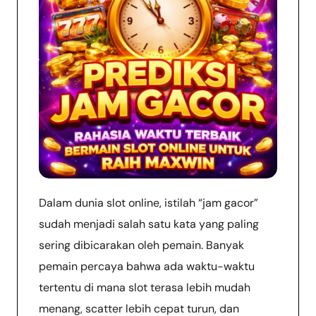
Dalam dunia slot online, istilah “jam gacor”
sudah menjadi salah satu kata yang paling
sering dibicarakan oleh pemain. Banyak
pemain percaya bahwa ada waktu-waktu
tertentu di mana slot terasa lebih mudah
menang, scatter lebih cepat turun, dan