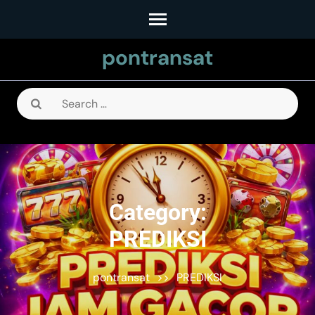
Skip
to
pontransat
content
(Press
Enter)
Search
for:
Category:
PREDIKSI
pontransat
>>
PREDIKSI