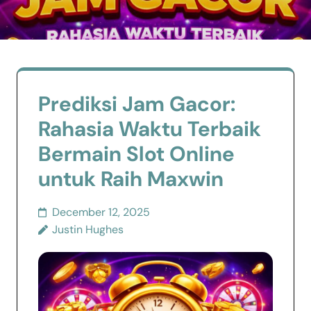
Prediksi Jam Gacor:
Rahasia Waktu Terbaik
Bermain Slot Online
untuk Raih Maxwin
December 12, 2025
Justin Hughes