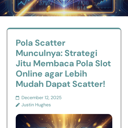
Pola Scatter
Munculnya: Strategi
Jitu Membaca Pola Slot
Online agar Lebih
Mudah Dapat Scatter!
December 12, 2025
Justin Hughes