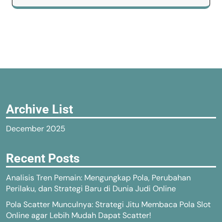
Archive List
December 2025
Recent Posts
Analisis Tren Pemain: Mengungkap Pola, Perubahan
Perilaku, dan Strategi Baru di Dunia Judi Online
Pola Scatter Munculnya: Strategi Jitu Membaca Pola Slot
Online agar Lebih Mudah Dapat Scatter!